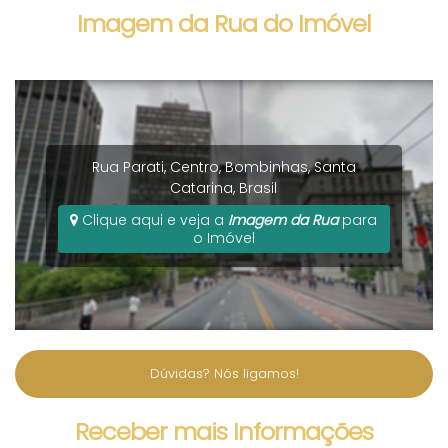
Imagem da Rua do Imóvel
Rua Parati
,
Centro
,
Bombinhas
,
Santa
Catarina
,
Brasil
Clique aqui e veja a
Imagem da Rua
para
o Imóvel
Dúvidas? Nós ligamos!
Receber mais Informações