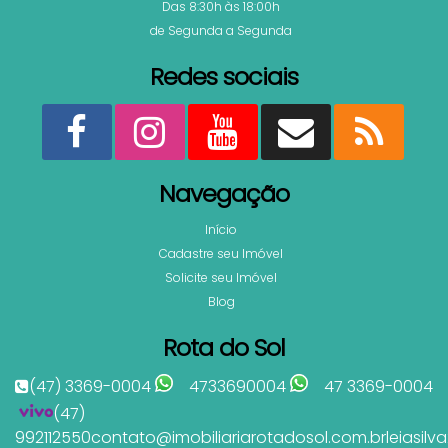
Das 8:30h às 18:00h
de Segunda a Segunda
Redes sociais
Navegação
Início
Cadastre seu Imóvel
Solicite seu Imóvel
Blog
Rota do Sol
(47) 3369-0004
4733690004
47 3369-0004
(47)
992112550
contato@imobiliariarotadosol.com.br
leiasil