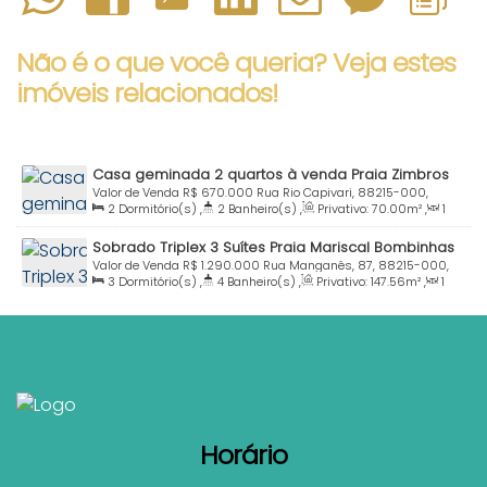
Não é o que você queria? Veja estes
imóveis relacionados!
Casa geminada 2 quartos à venda Praia Zimbros
Bombinhas SC
Valor de Venda
R$
670.000
Rua Rio Capivari, 88215-000,
2
Dormitório(s)
,
2
Banheiro(s)
,
Privativo:
70
.00
m²
,
1
Zimbros, Bombinhas, Santa Catarina, Brasil
Sala(s)
,
1
Suíte(s)
,
Total:
75
.00
m²
,
1
Vaga(s)
,
Útil:
Sobrado Triplex 3 Suítes Praia Mariscal Bombinhas
70
.00
m²
SC
Valor de Venda
R$
1.290.000
Rua Manganês, 87, 88215-000,
3
Dormitório(s)
,
4
Banheiro(s)
,
Privativo:
147
.56
m²
,
1
Mariscal, Bombinhas, Santa Catarina, Brasil
Sala(s)
,
3
Suíte(s)
,
Total:
151
.48
m²
,
2
Vaga(s)
,
Útil:
147
.56
m²
Horário