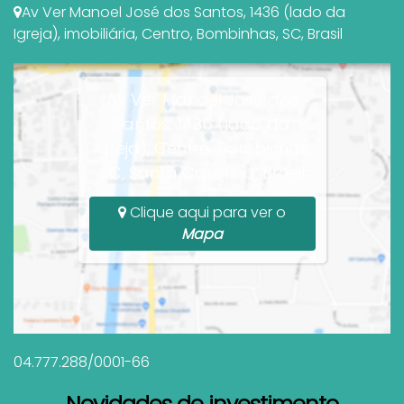
Av Ver Manoel José dos Santos
,
1436 (lado da
Igreja)
,
imobiliária
,
Centro
,
Bombinhas
,
SC
,
Brasil
Av Ver Manoel José dos
Santos, 1436 (lado da
Igreja), Centro, Bombinhas,
SC, Santa Catarina, Brasil
Clique aqui para ver o
Mapa
04.777.288/0001-66
Novidades de investimento