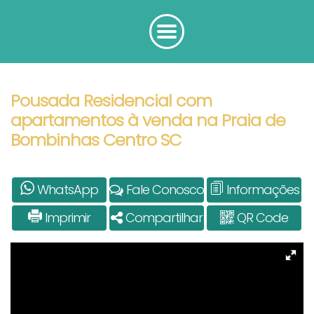
Pousada Residencial com
apartamentos à venda na Praia de
Bombinhas Centro SC
WhatsApp
Fale Conosco
Informações
Imprimir
Compartilhar
QR Code