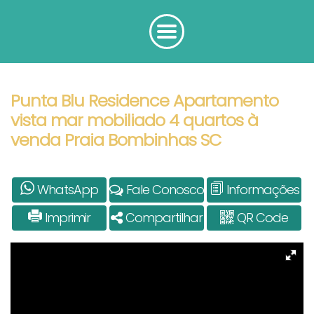
Punta Blu Residence Apartamento
vista mar mobiliado 4 quartos à
venda Praia Bombinhas SC
WhatsApp
Fale Conosco
Informações
Imprimir
Compartilhar
QR Code