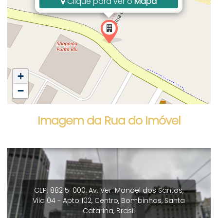
Clique para ver o
Mapa
+
−
Imagem da Rua do Imóvel
CEP: 88215-000
,
Av. Ver. Manoel dos Santos
,
Vila 04 - Apto 102
,
Centro
,
Bombinhas
,
Santa
Catarina
,
Brasil