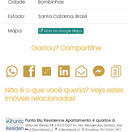
Cidade:
Bombinhas
Estado:
Santa Catarina, Brasil
Mapa:
Abrir no Google Maps
Gostou? Compartilhe
Não é o que você queria? Veja estes
imóveis relacionados!
Punta Blu Residence Apartamento 4 quartos à
Venda Praia Centro Bombinhas SC
Valor de Venda
R$
2.600.000
Av. Ver. Manoel dos Santos, Vila
4
Dormitório(s)
,
4
Banheiro(s)
,
Privativo:
157
.00
m²
,
1
08 - Apto. 101, 88215-000, Centro, Bombinhas, Santa Catarina,