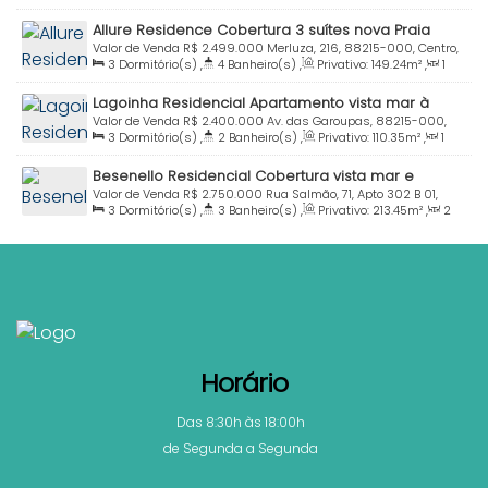
Sala(s)
,
2
Suíte(s)
,
Total:
200
.00
m²
,
2
Vaga(s)
,
Útil:
Brasil
Allure Residence Cobertura 3 suítes nova Praia
157
.00
m²
Bombinhas SC
Valor de Venda
R$
2.499.000
Merluza, 216, 88215-000, Centro,
3
Dormitório(s)
,
4
Banheiro(s)
,
Privativo:
149
.24
m²
,
1
Bombinhas, Santa Catarina, Brasil
Sala(s)
,
3
Suíte(s)
,
Total:
164
.97
~ 165
.00
m²
,
2
Vaga(s)
,
Lagoinha Residencial Apartamento vista mar à
Útil:
149
.24
m²
,
Terreno:
100
.27
m²
venda Praia Bombinhas SC
Valor de Venda
R$
2.400.000
Av. das Garoupas, 88215-000,
3
Dormitório(s)
,
2
Banheiro(s)
,
Privativo:
110
.35
m²
,
1
Centro, Bombinhas, Santa Catarina, Brasil
Sala(s)
,
1
Suíte(s)
,
Total:
130
.00
m²
,
2
Vaga(s)
,
30m
Besenello Residencial Cobertura vista mar e
Distância do Mar
,
Útil:
130
.00
m²
piscina à venda Praia Centro Bombinhas SC
Valor de Venda
R$
2.750.000
Rua Salmão, 71, Apto 302 B 01,
3
Dormitório(s)
,
3
Banheiro(s)
,
Privativo:
213
.45
m²
,
2
88215-000, Centro, Bombinhas, Santa Catarina, Brasil
Sala(s)
,
1
Suíte(s)
,
Total:
231
.45
m²
,
2
Vaga(s)
,
Útil:
213
.44
m²
Horário
Das 8:30h às 18:00h
de Segunda a Segunda