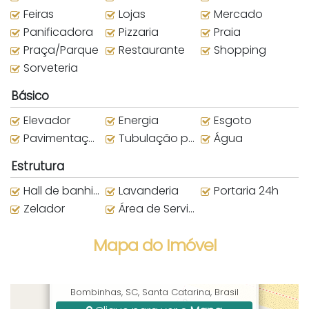
Feiras
Lojas
Mercado
Panificadora
Pizzaria
Praia
Praça/Parque
Restaurante
Shopping
Sorveteria
Básico
Elevador
Energia
Esgoto
Pavimentação
Tubulação para água quente
Água
Estrutura
Hall de banhistas
Lavanderia
Portaria 24h
Zelador
Área de Serviço
Mapa do Imóvel
Av. Ver. Manoel dos Santos, 1176, Centro,
Bombinhas, SC, Santa Catarina, Brasil