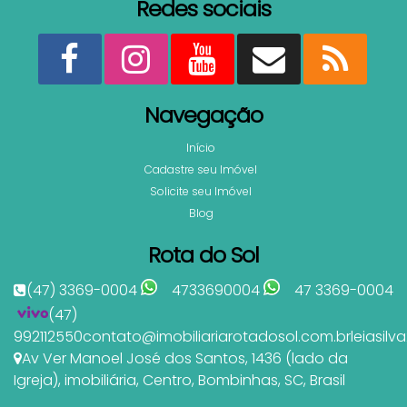
Redes sociais
Navegação
Início
Cadastre seu Imóvel
Solicite seu Imóvel
Blog
Rota do Sol
(47) 3369-0004
4733690004
47 3369-0004
(47)
992112550
contato@imobiliariarotadosol.com.br
leiasil
Av Ver Manoel José dos Santos
,
1436 (lado da
Igreja)
,
imobiliária
,
Centro
,
Bombinhas
,
SC
,
Brasil