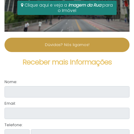
Clique aqui e veja a
Imagem da Rua
para
o Imóvel
Dúvidas? Nós ligamos!
Receber mais Informações
Nome:
Email:
Telefone: