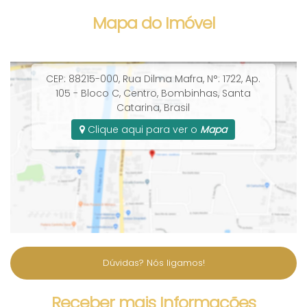
Mapa do Imóvel
CEP: 88215-000
,
Rua Dilma Mafra
,
N°:
1722
,
Ap.
105 - Bloco C
,
Centro
,
Bombinhas
,
Santa
Catarina
,
Brasil
Clique aqui para ver o
Mapa
Dúvidas? Nós ligamos!
Receber mais Informações