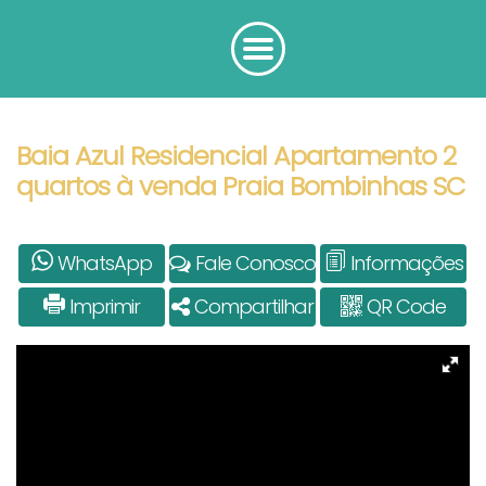
Baia Azul Residencial Apartamento 2
quartos à venda Praia Bombinhas SC
WhatsApp
Fale Conosco
Informações
Imprimir
Compartilhar
QR Code