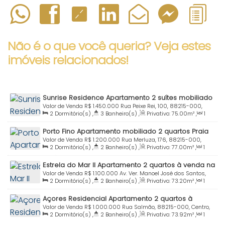
Não é o que você queria? Veja estes
imóveis relacionados!
Sunrise Residence Apartamento 2 suítes mobiliado
com lazer Praia Centro Bombinhas SC
Valor de Venda
R$
1.450.000
Rua Peixe Rei, 100, 88215-000,
2
Dormitório(s)
,
3
Banheiro(s)
,
Privativo:
75
.00
m²
,
1
Centro, Bombinhas, Santa Catarina, Brasil
Sala(s)
,
2
Suíte(s)
,
Total:
87
.00
m²
,
1
Vaga(s)
,
Útil:
Porto Fino Apartamento mobiliado 2 quartos Praia
75
.00
m²
Centro Bombinhas SC
Valor de Venda
R$
1.200.000
Rua Merluza, 176, 88215-000,
2
Dormitório(s)
,
2
Banheiro(s)
,
Privativo:
77
.00
m²
,
1
Centro, Bombinhas, Santa Catarina, Brasil
Sala(s)
,
1
Suíte(s)
,
Total:
90
.00
m²
,
1
Vaga(s)
,
Útil:
Estrela do Mar II Apartamento 2 quartos à venda na
90
.00
m²
Avenida Centro Bombinhas SC
Valor de Venda
R$
1.100.000
Av. Ver. Manoel José dos Santos,
2
Dormitório(s)
,
2
Banheiro(s)
,
Privativo:
73
.20
m²
,
1
1004, 88215-000, Centro, Bombinhas, Santa Catarina, Brasil
Sala(s)
,
1
Suíte(s)
,
Total:
96
.10
m²
,
1
Vaga(s)
,
Útil:
Açores Residencial Apartamento 2 quartos à
73
.20
m²
venda Praia Centro Bombinhas SC
Valor de Venda
R$
1.000.000
Rua Salmão, 88215-000, Centro,
2
Dormitório(s)
,
2
Banheiro(s)
,
Privativo:
73
.92
m²
,
1
Bombinhas, Santa Catarina, Brasil
Sala(s)
,
1
Suíte(s)
,
Total:
90
.42
m²
,
1
Vaga(s)
,
Útil: