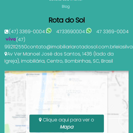
Blog
Rota do Sol
(47) 3369-0004
4733690004
47 3369-0004
(47)
992112550
contato@imobiliariarotadosol.com.br
leiasil
Av Ver Manoel José dos Santos
,
1436 (lado da
Igreja)
,
imobiliária
,
Centro
,
Bombinhas
,
SC
,
Brasil
Av Ver Manoel José dos
Santos, 1436 (lado da
Igreja), Centro, Bombinhas,
SC, Santa Catarina, Brasil
Clique aqui para ver o
Mapa