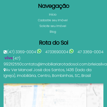
Navegação
Início
Cadastre seu Imóvel
Solicite seu Imóvel
Blog
Rota do Sol
(47) 3369-0004
4733690004
47 3369-0004
(47)
992112550
contato@imobiliariarotadosol.com.br
leiasil
Av Ver Manoel José dos Santos
,
1436 (lado da
Igreja)
,
imobiliária
,
Centro
,
Bombinhas
,
SC
,
Brasil
Av Ver Manoel José dos
Santos, 1436 (lado da
Igreja), Centro, Bombinhas,