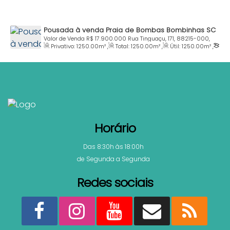
Pousada à venda Praia de Bombas Bombinhas SC
Valor de Venda
R$
17.900.000
Rua Tinguaçu, 171, 88215-000,
Privativo:
1250
.00
m²
,
Total:
1250
.00
m²
,
Útil:
1250
.00
m²
,
Bombas, Bombinhas, Santa Catarina, Brasil
Terreno:
1250
.00
m²
,
Comprimento:
22
.00
m
,
Fundos:
57
.00
m
,
Frente:
57
.00
m
,
Lado Direito:
22
.00
m
,
Lado
Esquerdo:
22
.00
m
Horário
Das 8:30h às 18:00h
de Segunda a Segunda
Redes sociais