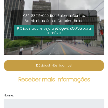
CEP: 88215-000
,
Rua Salema
,
Centro
,
Bombinhas
,
Santa Catarina
,
Brasil
Clique aqui e veja a
Imagem da Rua
para
o Imóvel
Dúvidas? Nós ligamos!
Receber mais Informações
Nome: