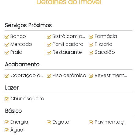
Detalhes do Imóvel
Serviços Próximos
Banco
Bistrô com adega
Farmácia
Mercado
Panificadora
Pizzaria
Praia
Restaurante
Sacolão
Acabamento
Captação de Água da Chuva
Piso cerâmico
Revestimento externo
Lazer
Churrasqueira
Básico
Energia
Esgoto
Pavimentação
Água