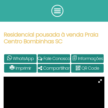
Residencial pousada à venda Praia
Centro Bombinhas SC
WhatsApp
Fale Conosco
Informações
Imprimir
Compartilhar
QR Code