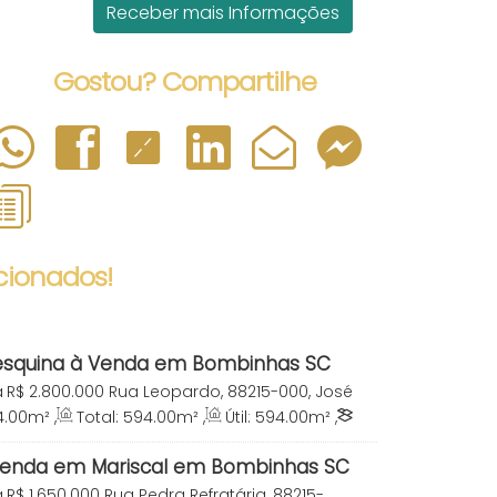
Gostou? Compartilhe
cionados!
esquina à Venda em Bombinhas SC
a
R$
2.800.000
Rua Leopardo, 88215-000, José
nhas, Santa Catarina, Brasil
4
.00
m²
,
Total:
594
.00
m²
,
Útil:
594
.00
m²
,
0
m²
venda em Mariscal em Bombinhas SC
a
R$
1.650.000
Rua Pedra Refratária, 88215-