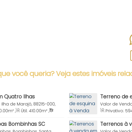
que você queria? Veja estes imóveis rela
 Quatro Ilhas
Terreno de 
 Ilha de Marajó, 88215-000,
Valor de Vend
na, Brasil
Amândio, Bombi
0
.00
m²
,
Útil:
410
.00
m²
,
Privativo:
59
0
m
Terreno:
594
.0
bas Bombinhas SC
Terrenos à 
bas, Bombinhas, Santa
Valor de Vend