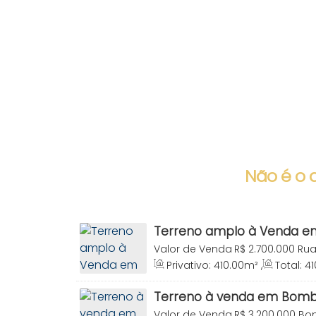
Não é o 
Terreno amplo à Venda em
Bombinhas SC
Valor de Venda
R$
2.700.000
Rua
Centro, Bombinhas, Santa Catari
Privativo:
410
.00
m²
,
Total:
41
Terreno:
410
.00
m²
,
Frente:
17
.0
Terreno à venda em Bom
Valor de Venda
R$
3.200.000
Bom