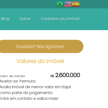
Blog
Sobre
Cadastre seu Imóvel
De R$600.000 Até R$1.500.000
Dúvidas? Nós ligamos!
Valores do Imóvel
2.600.000
Valor de Venda
R$
Aceita-se: Permuta
Avalia imóvel de menor valor em Itajaí
como parte do pagamento.
Entre em contato e saiba mais!