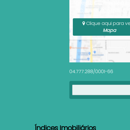
Igreja), Centro, Bomb
SC, Santa Catarina, B
Clique aqui para ve
Mapa
04.777.288/0001-66
Índices Imobiliários