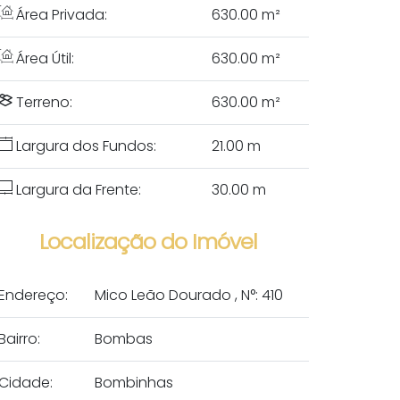
Área Privada:
630
.00
m²
Área Útil:
630
.00
m²
Terreno:
630
.00
m²
Largura dos Fundos:
21
.00
m
Largura da Frente:
30
.00
m
Localização do Imóvel
Endereço:
Mico Leão Dourado
,
N°:
410
Bairro:
Bombas
Cidade:
Bombinhas