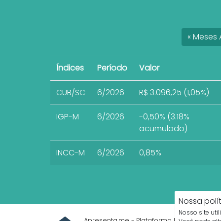
«
Meses
A
Índices
Período
Valor
CUB/SC
6/2026
R$ 3.096,25 (1,05%)
IGP-M
6/2026
-0,50% (3.18%
acumulado)
INCC-M
6/2026
0,85%
Nossa polí
Nosso site uti
Apresenta.me ~ Plataforma Imobiliária