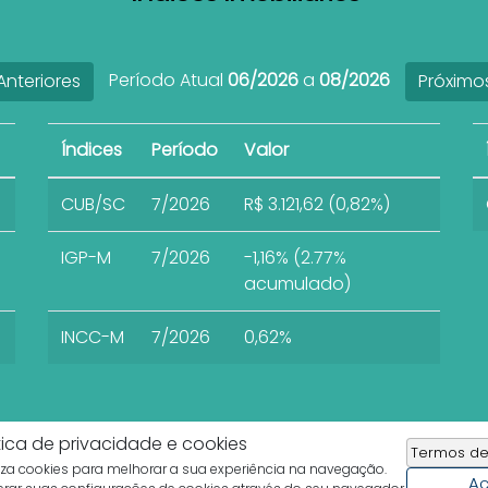
Período Atual
06/2026
a
08/2026
nteriores
Próximo
Índices
Período
Valor
CUB/SC
7/2026
R$ 3.121,62 (0,82%)
IGP-M
7/2026
-1,16% (2.77%
acumulado)
INCC-M
7/2026
0,62%
tica de privacidade e cookies
Termos de
liza cookies para melhorar a sua experiência na navegação.
Imobiliária Rota do Sol
Ac