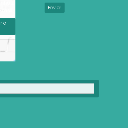
inhas,
rasil
r o
Ver imóveis