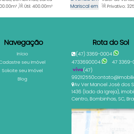
000, Mariscal, 
00
.00
m²
,
Útil:
400
.00
m²
Privativo:
32
Frente:
13
.00
m
,
Navegação
Rota do Sol
Início
(47) 3369-0004
4733690004
47 3369-
Cadastre seu Imóvel
(47)
Solicite seu Imóvel
992112550
contato@imobili
Blog
Av Ver Manoel José dos 
1436 (lado da Igreja)
,
imobi
Centro
,
Bombinhas
,
SC
,
Bra
Av Ver Manoel José
Santos, 1436 (lado