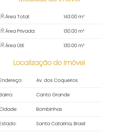
Área Total:
143
.00
m²
Área Privada:
130
.00
m²
Área Útil:
130
.00
m²
Localização do Imóvel
Endereço:
Av. dos Coqueiros
Bairro:
Canto Grande
Cidade:
Bombinhas
Estado:
Santa Catarina, Brasil