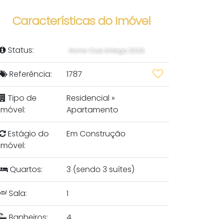
Características do Imóvel
Status:
Home-Club Entrega 2028
Referência:
1787
Tipo de
Residencial
»
Imóvel:
Apartamento
Estágio do
Em Construção
Imóvel:
Quartos:
3 (sendo 3 suítes)
Sala:
1
Banheiros:
4