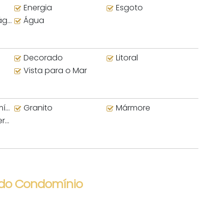
Energia
Esgoto
nte
Água
Decorado
Litoral
Vista para o Mar
io
Granito
Mármore
no
 do Condomínio