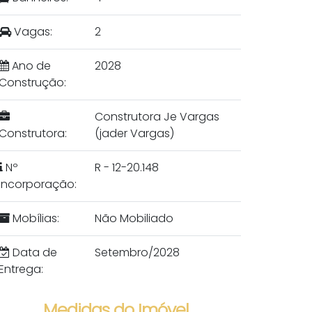
Vagas:
2
Ano de
2028
Construção:
Construtora Je Vargas
Construtora:
(jader Vargas)
Nº
R - 12-20.148
Incorporação:
Mobílias:
Não Mobiliado
Data de
Setembro/2028
Entrega:
Medidas do Imóvel