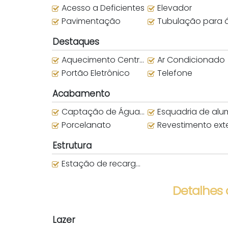
Acesso a Deficientes
Elevador
Pavimentação
Tubulação para água que
Destaques
Aquecimento Central
Ar Condicionado
Portão Eletrônico
Telefone
Acabamento
Captação de Água da Chuva
Esquadria de alumín
Porcelanato
Revestimento exter
Estrutura
Estação de recarga para carros elétricos
Detalhes
Lazer