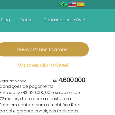
Blog
Sobre
Cadastre seu Imóvel
De R$600.000 Até R$1.500.000
Dúvidas? Nós ligamos!
Valores do Imóvel
4.600.000
Valor de Venda
R$
Condições de pagamento:
Entrada de R$ 920.000,00 e saldo em até
72 meses, direto com a construtora.
Entre em contato com a Imobiliária Rota
do Sol e garanta condições facilitadas.