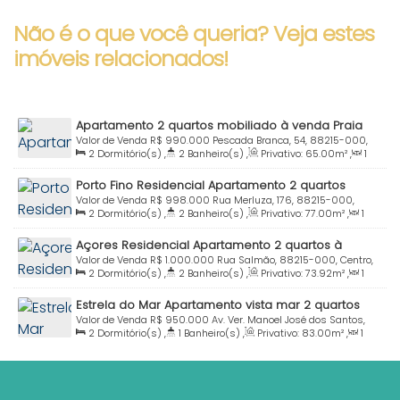
Não é o que você queria? Veja estes
imóveis relacionados!
Apartamento 2 quartos mobiliado à venda Praia
Centro Bombinhas SC
Valor de Venda
R$
990.000
Pescada Branca, 54, 88215-000,
2
Dormitório(s)
,
2
Banheiro(s)
,
Privativo:
65
.00
m²
,
1
Centro, Bombinhas, Santa Catarina, Brasil
Sala(s)
,
1
Suíte(s)
,
Total:
90
.00
m²
,
2
Vaga(s)
,
Útil:
Porto Fino Residencial Apartamento 2 quartos
65
.00
m²
mobiliado à venda Praia Bombinhas SC
Valor de Venda
R$
998.000
Rua Merluza, 176, 88215-000,
2
Dormitório(s)
,
2
Banheiro(s)
,
Privativo:
77
.00
m²
,
1
Centro, Bombinhas, Santa Catarina, Brasil
Sala(s)
,
1
Suíte(s)
,
Total:
77
.00
m²
,
1
Vaga(s)
,
200m
Açores Residencial Apartamento 2 quartos à
Distância do Mar
,
Útil:
77
.00
m²
venda Praia Centro Bombinhas SC
Valor de Venda
R$
1.000.000
Rua Salmão, 88215-000, Centro,
2
Dormitório(s)
,
2
Banheiro(s)
,
Privativo:
73
.92
m²
,
1
Bombinhas, Santa Catarina, Brasil
Sala(s)
,
1
Suíte(s)
,
Total:
90
.42
m²
,
1
Vaga(s)
,
Útil:
Estrela do Mar Apartamento vista mar 2 quartos
73
.92
m²
Praia Centro Bombinhas SC
Valor de Venda
R$
950.000
Av. Ver. Manoel José dos Santos,
2
Dormitório(s)
,
1
Banheiro(s)
,
Privativo:
83
.00
m²
,
1
1004, 401 B, 88215-000, Centro, Bombinhas, Santa Catarina,
Sala(s)
,
1
Suíte(s)
,
Total:
88
.00
~ 95
.00
m²
,
1
Vaga(s)
,
Brasil
Útil:
83
.00
m²