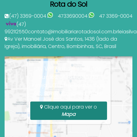
Rota do Sol
(47) 3369-0004
4733690004
47 3369-0004
(47)
992112550
contato@imobiliariarotadosol.com.br
leiasil
Av Ver Manoel José dos Santos
,
1436 (lado da
Igreja)
,
imobiliária
,
Centro
,
Bombinhas
,
SC
,
Brasil
Av Ver Manoel José dos
Santos, 1436 (lado da
Igreja), Centro, Bombinhas,
SC, Santa Catarina, Brasil
Clique aqui para ver o
Mapa