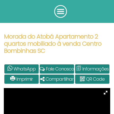
Morada do Atobá Apartamento 2
quartos mobiliado à venda Centro
Bombinhas SC
WhatsApp
Fale Conosco
Informações
Imprimir
Compartilhar
QR Code