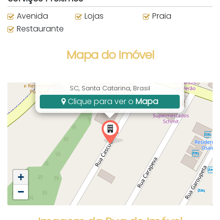
Avenida
Lojas
Praia
Restaurante
Mapa do Imóvel
Rua Cascudinho, 190, Centro, Bombinhas,
SC, Santa Catarina, Brasil
Clique para ver o
Mapa
+
−