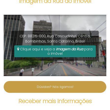
Imagem da Rua do Imóvel
CEP: 88215-000
,
Rua Cascudinho
,
Centro
,
Bombinhas
,
Santa Catarina
,
Brasil
Clique aqui e veja a
Imagem da Rua
para
o Imóvel
Dúvidas? Nós ligamos!
Receber mais Informações