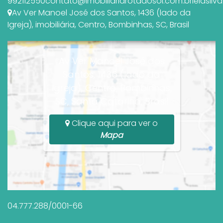
992112550
contato@imobiliariarotadosol.com.br
leiasil
Av Ver Manoel José dos Santos
,
1436 (lado da
Igreja)
,
imobiliária
,
Centro
,
Bombinhas
,
SC
,
Brasil
Av Ver Manoel José dos
Santos, 1436 (lado da
Igreja), Centro, Bombinhas,
SC, Santa Catarina, Brasil
Clique aqui para ver o
Mapa
04.777.288/0001-66