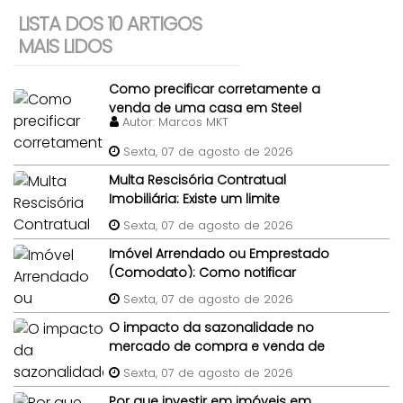
LISTA DOS 10 ARTIGOS
MAIS LIDOS
Como precificar corretamente a
venda de uma casa em Steel
Autor:
Marcos MKT
Frame?
Sexta, 07 de agosto de 2026
Multa Rescisória Contratual
Imobiliária: Existe um limite
percentual máximo para a multa
Sexta, 07 de agosto de 2026
de quebra de contrato de
Imóvel Arrendado ou Emprestado
compra e venda do imóvel?
(Comodato): Como notificar
legalmente um morador gratuito
Sexta, 07 de agosto de 2026
para desocupar antes da venda?
O impacto da sazonalidade no
mercado de compra e venda de
imóveis: um panorama completo
Sexta, 07 de agosto de 2026
Por que investir em imóveis em