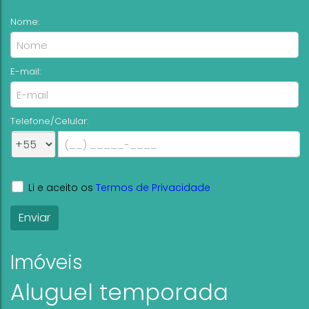
3
2
101
.00
m²
Nome:
1
1
Ver mai
E-mail:
Telefone/Celular:
Li e aceito os
Termos de Privacidade
Imóveis
Aluguel temporada