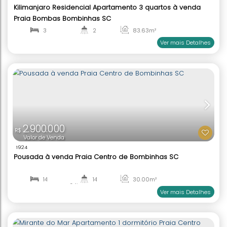
R$
Valor de Venda
1893
Kilimanjaro Residencial Apartamento 2 quartos à
Praia Bombas Bombinhas SC
2
2
71
.50
m²
1
1
Ver mai
1.100.000
1.050.000
R$
R$
Valor de Venda
1895
Atol das Rocas Apartamento Mobiliado 2 Quartos 