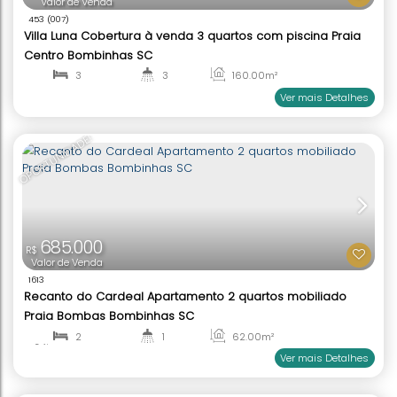
Villa Di Garda Cobertura Duplex 2 Suítes Praia Ca
Grande Bombinhas SC
2
3
150
.95
m²
1
2
Ver mai
EXCLUSIVO
2.800.000
R$
Valor de Venda
453
(007)
Villa Luna Cobertura à venda 3 quartos com pisci
Centro Bombinhas SC
3
3
160
.00
m²