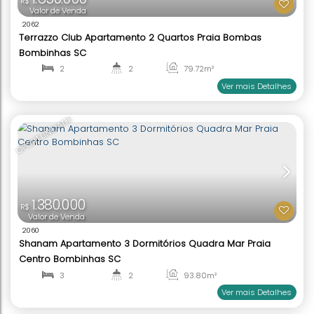
1.650.000
R$
Valor de Venda
2062
Terrazzo Club Apartamento 2 Quartos Praia Bom
Bombinhas SC
2
2
79
.72
m²
1
1
Ver mai
OPORTUNIDADE