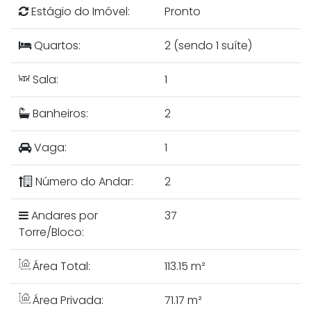
Estágio do Imóvel:
Pronto
Quartos:
2 (sendo 1 suíte)
Sala:
1
Banheiros:
2
Vaga:
1
Número do Andar:
2
Andares por
37
Torre/Bloco:
Área Total:
113.15 m²
Área Privada:
71.17 m²