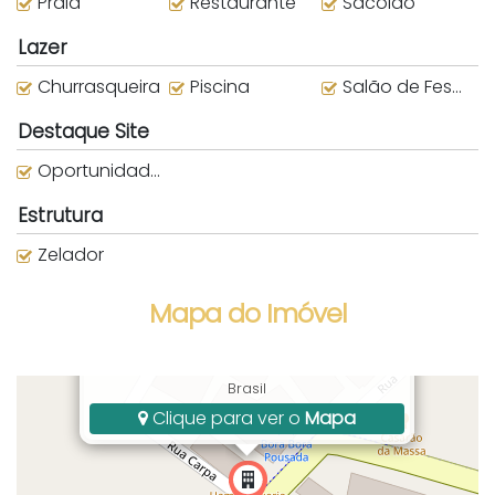
Praia
Restaurante
Sacolão
Lazer
Churrasqueira
Piscina
Salão de Festas
Destaque Site
Oportunidade Destaque
Estrutura
Zelador
Mapa do Imóvel
Rua Vereador Manoel josé dos Santos,
737, Centro, Bombinhas, SC, Santa Catarina,
Brasil
Clique para ver o
Mapa