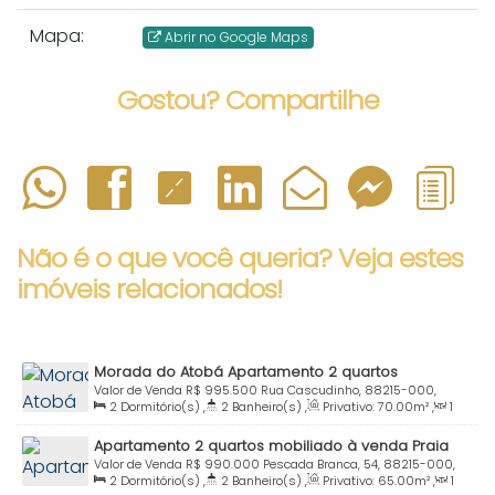
Mapa:
Abrir no Google Maps
Gostou? Compartilhe
Não é o que você queria? Veja estes
imóveis relacionados!
Morada do Atobá Apartamento 2 quartos
mobiliado à venda Centro Bombinhas SC
Valor de Venda
R$
995.500
Rua Cascudinho, 88215-000,
2
Dormitório(s)
,
2
Banheiro(s)
,
Privativo:
70
.00
m²
,
1
Centro, Bombinhas, Santa Catarina, Brasil
Sala(s)
,
1
Suíte(s)
,
Total:
95
.00
m²
,
1
Vaga(s)
,
200m
Apartamento 2 quartos mobiliado à venda Praia
Distância do Mar
,
Útil:
70
.00
m²
Centro Bombinhas SC
Valor de Venda
R$
990.000
Pescada Branca, 54, 88215-000,
2
Dormitório(s)
,
2
Banheiro(s)
,
Privativo:
65
.00
m²
,
1
Centro, Bombinhas, Santa Catarina, Brasil