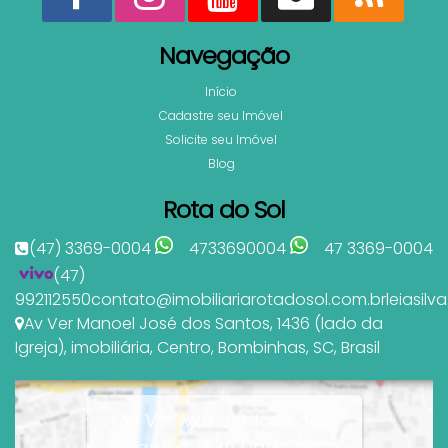
Navegação
Início
Cadastre seu Imóvel
Solicite seu Imóvel
Blog
Rota do Sol
(47) 3369-0004
4733690004
47 3369-0004
(47)
992112550
contato@imobiliariarotadosol.com.br
leiasil
Av Ver Manoel José dos Santos
,
1436 (lado da
Igreja)
,
imobiliária
,
Centro
,
Bombinhas
,
SC
,
Brasil
Av Ver Manoel José dos
Santos, 1436 (lado da