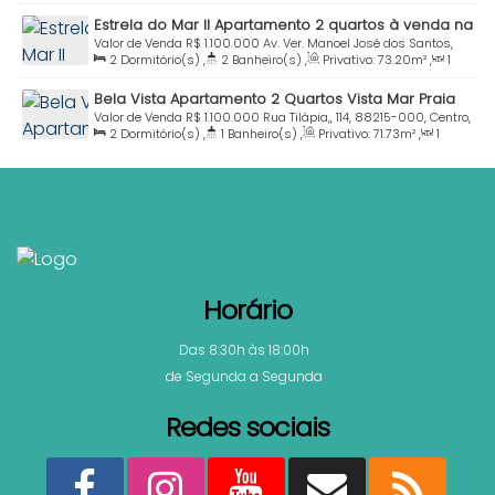
Sala(s)
,
1
Suíte(s)
,
Total:
90
.00
m²
,
2
Vaga(s)
,
Útil:
Estrela do Mar II Apartamento 2 quartos à venda na
65
.00
m²
Avenida Centro Bombinhas SC
Valor de Venda
R$
1.100.000
Av. Ver. Manoel José dos Santos,
2
Dormitório(s)
,
2
Banheiro(s)
,
Privativo:
73
.20
m²
,
1
1004, 88215-000, Centro, Bombinhas, Santa Catarina, Brasil
Sala(s)
,
1
Suíte(s)
,
Total:
96
.10
m²
,
1
Vaga(s)
,
Útil:
Bela Vista Apartamento 2 Quartos Vista Mar Praia
73
.20
m²
Centro Bombinhas
Valor de Venda
R$
1.100.000
Rua Tilápia,, 114, 88215-000, Centro,
2
Dormitório(s)
,
1
Banheiro(s)
,
Privativo:
71
.73
m²
,
1
Bombinhas, Santa Catarina, Brasil
Sala(s)
,
1
Suíte(s)
,
Total:
101
.88
m²
,
2
Vaga(s)
,
600m
Distância do Mar
,
Útil:
71
.73
m²
Horário
Das 8:30h às 18:00h
de Segunda a Segunda
Redes sociais