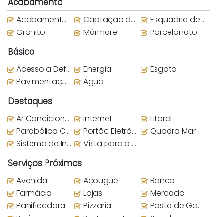
Acabamento
Acabamento em Gesso
Captação de Água da Chuva
Esquadria de alumínio
Granito
Mármore
Porcelanato
Básico
Acesso a Deficientes
Energia
Esgoto
Pavimentação
Água
Destaques
Ar Condicionado
Internet
Litoral
Parabólica Compartilhada
Portão Eletrônico
Quadra Mar
Sistema de Incêndio
Vista para o Mar
Serviços Próximos
Avenida
Açougue
Banco
Farmácia
Lojas
Mercado
Panificadora
Pizzaria
Posto de Gasolina