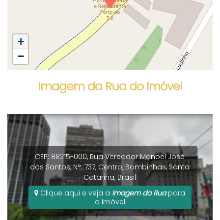
+
−
Imagem da Rua do Imóvel
CEP: 88215-000
,
Rua Vereador Manoel José
dos Santos
,
N°:
737
,
Centro
,
Bombinhas
,
Santa
Catarina
,
Brasil
Clique aqui e veja a
Imagem da Rua
para
o Imóvel