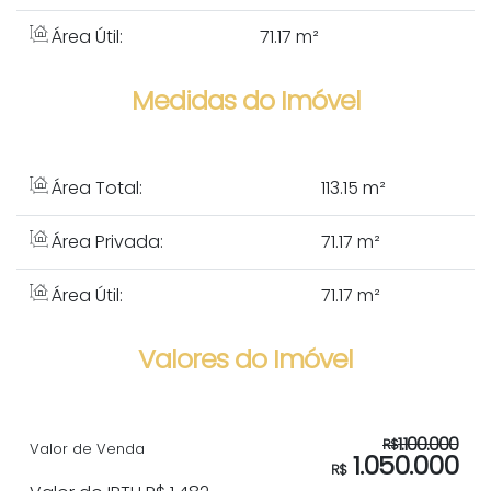
Área Útil:
71.17 m²
Medidas do Imóvel
Área Total:
113
.15
m²
Área Privada:
71
.17
m²
Área Útil:
71
.17
m²
Valores do Imóvel
1.100.000
R$
Valor de Venda
1.050.000
R$