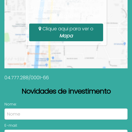
Igreja), Centro, Bombinhas,
SC, Santa Catarina, Brasil
Clique aqui para ver o
Mapa
04.777.288/0001-66
Novidades de investimento
Nome:
E-mail: