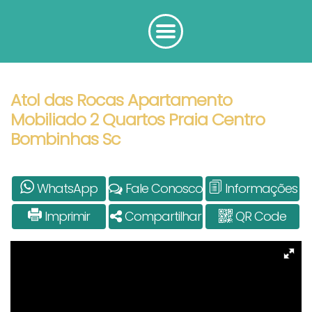
Atol das Rocas Apartamento
Mobiliado 2 Quartos Praia Centro
Bombinhas Sc
WhatsApp
Fale Conosco
Informações
Imprimir
Compartilhar
QR Code