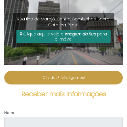
Rua Ilha de Marajó
,
Centro
,
Bombinhas
,
Santa
Catarina
,
Brasil
Clique aqui e veja a
Imagem da Rua
para
o Imóvel
Dúvidas? Nós ligamos!
Receber mais Informações
Nome: