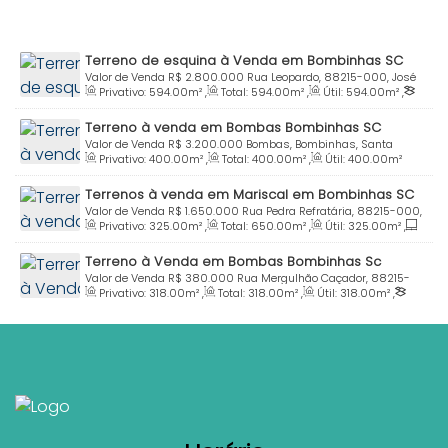
Terreno de esquina à Venda em Bombinhas SC
Valor de Venda
R$
2.800.000
Rua Leopardo, 88215-000, José
Privativo:
594
.00
m²
,
Total:
594
.00
m²
,
Útil:
594
.00
m²
,
Amândio, Bombinhas, Santa Catarina, Brasil
Terreno:
594
.00
m²
Terreno à venda em Bombas Bombinhas SC
Valor de Venda
R$
3.200.000
Bombas, Bombinhas, Santa
Privativo:
400
.00
m²
,
Total:
400
.00
m²
,
Útil:
400
.00
m²
Catarina, Brasil
Terrenos à venda em Mariscal em Bombinhas SC
Valor de Venda
R$
1.650.000
Rua Pedra Refratária, 88215-000,
Privativo:
325
.00
m²
,
Total:
650
.00
m²
,
Útil:
325
.00
m²
,
Mariscal, Bombinhas, Santa Catarina, Brasil
Frente:
13
.00
m
,
Lado Esquerdo:
25
.00
m
Terreno à Venda em Bombas Bombinhas Sc
Valor de Venda
R$
380.000
Rua Mergulhão Caçador, 88215-
Privativo:
318
.00
m²
,
Total:
318
.00
m²
,
Útil:
318
.00
m²
,
000, Bombas, Bombinhas, Santa Catarina, Brasil
Terreno:
318
.00
m²
,
Fundos:
26
.50
m
,
Frente:
12
.00
m