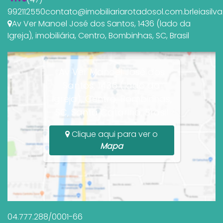
992112550
contato@imobiliariarotadosol.com.br
leiasil
Av Ver Manoel José dos Santos
,
1436 (lado da
Igreja)
,
imobiliária
,
Centro
,
Bombinhas
,
SC
,
Brasil
Av Ver Manoel José dos
Santos, 1436 (lado da
Igreja), Centro, Bombinhas,
SC, Santa Catarina, Brasil
Clique aqui para ver o
Mapa
04.777.288/0001-66