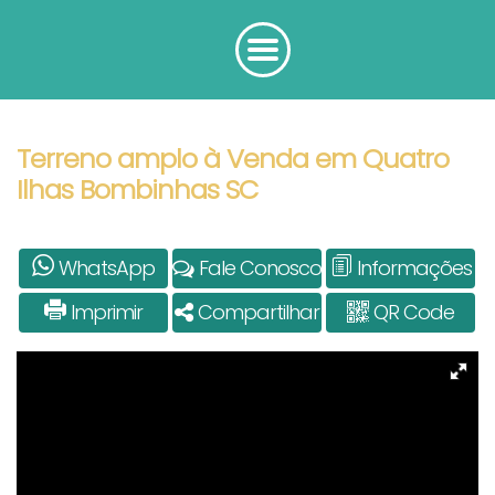
Terreno amplo à Venda em Quatro
Ilhas Bombinhas SC
WhatsApp
Fale Conosco
Informações
Imprimir
Compartilhar
QR Code