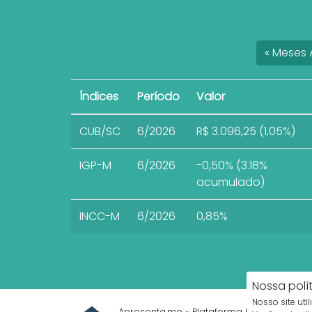
«
Meses
A
Índices
Período
Valor
CUB/SC
6/2026
R$ 3.096,25 (1,05%)
IGP-M
6/2026
-0,50% (3.18%
acumulado)
INCC-M
6/2026
0,85%
Nossa polí
Nosso site uti
Apresenta.me ~ Plataforma Imobiliária