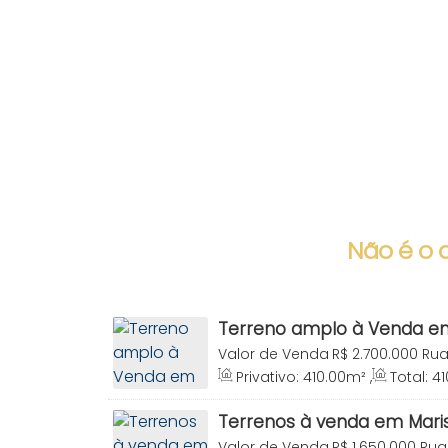
Não é o 
Terreno amplo à Venda em
Bombinhas SC
Valor de Venda
R$
2.700.000
Rua
Centro, Bombinhas, Santa Catari
Privativo:
410
.00
m²
,
Total:
41
Terreno:
410
.00
m²
,
Frente:
17
.0
Terrenos à venda em Mar
Valor de Venda
R$
1.650.000
Rua 