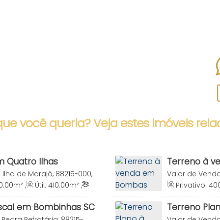
que você queria? Veja estes imóveis rela
 Quatro Ilhas
Terreno à 
 Ilha de Marajó, 88215-000,
Valor de Vend
na, Brasil
Catarina, Brasil
0
.00
m²
,
Útil:
410
.00
m²
,
Privativo:
40
0
m
iscal em Bombinhas SC
Terreno Pla
Pedra Refratária, 88215-
Valor de Vend