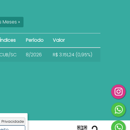
s
Meses
»
Índices
Período
Valor
CUB/SC
8/2026
R$ 3.151,24 (0,95%)
 Privacidade
eito