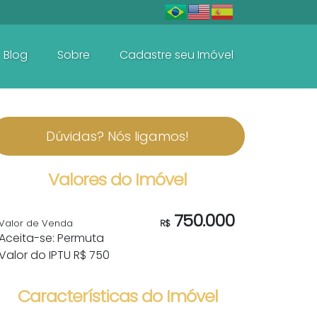
Blog
Sobre
Cadastre seu Imóvel
De R$600.000 Até R$1.500.000
Dúvidas? Nós ligamos!
Valores do Imóvel
750.000
Valor de Venda
R$
Aceita-se: Permuta
Valor do IPTU
R$
750
Características do Imóvel