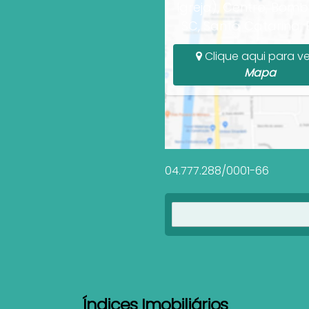
Igreja), Centro, Bomb
SC, Santa Catarina, B
Clique aqui para ve
Mapa
04.777.288/0001-66
Índices Imobiliários