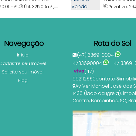
Catarina, Brasil
Amândio, Bombi
50
.00
m²
,
Útil:
325
.00
m²
,
Privativo:
29
:
25
.00
m
Terreno:
294
.00
14
.00
m
Navegação
Rota do Sol
Início
(47) 3369-0004
4733690004
47 3369-
Cadastre seu Imóvel
(47)
Solicite seu Imóvel
992112550
contato@imobili
Blog
Av Ver Manoel José dos 
1436 (lado da Igreja)
,
imobi
Centro
,
Bombinhas
,
SC
,
Bra
Av Ver Manoel José
Santos, 1436 (lado