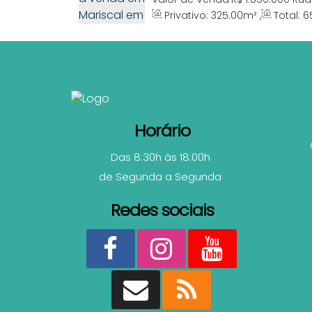
000, Mariscal, Bombinhas, Santa 
Privativo:
325
.00
m²
,
Total:
6
Frente:
13
.00
m
,
Lado Esquerdo
Horário
Das 8:30h às 18:00h
de Segunda a Segunda
Redes sociais