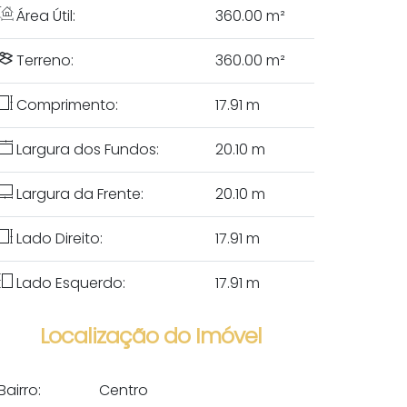
Área Útil:
360
.00
m²
Terreno:
360
.00
m²
Comprimento:
17
.91
m
Largura dos Fundos:
20
.10
m
Largura da Frente:
20
.10
m
Lado Direito:
17
.91
m
Lado Esquerdo:
17
.91
m
Localização do Imóvel
Bairro:
Centro