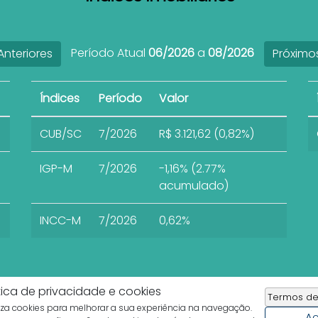
Período Atual
06/2026
a
08/2026
nteriores
Próximo
Índices
Período
Valor
CUB/SC
7/2026
R$ 3.121,62 (0,82%)
IGP-M
7/2026
-1,16% (2.77%
acumulado)
INCC-M
7/2026
0,62%
tica de privacidade e cookies
Termos de
liza cookies para melhorar a sua experiência na navegação.
Imobiliária Rota do Sol
Ac