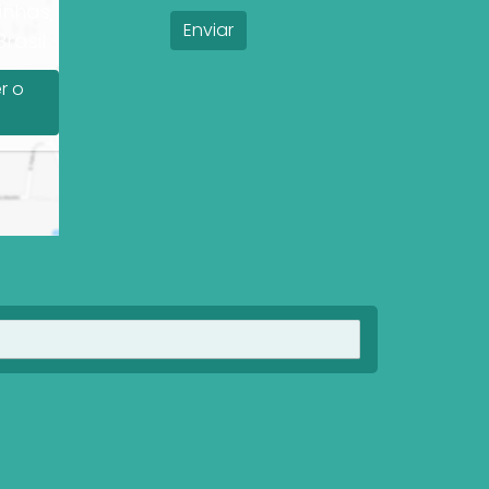
inhas,
rasil
r o
Ver imóveis