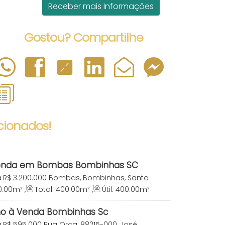
Gostou? Compartilhe
cionados!
venda em Bombas Bombinhas SC
a
R$
3.200.000
Bombas, Bombinhas, Santa
0
.00
m²
,
Total:
400
.00
m²
,
Útil:
400
.00
m²
no à Venda Bombinhas Sc
a
R$
595.000
Rua Orca, 88215-000, José