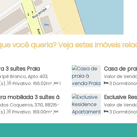
que você queria? Veja estes imóveis rela
a 3 suítes Praia
Casa de pra
SC
 Ipê Branco, Apto 403,
Valor de Vend
nhas, Santa Catarina,
000, Canto Gra
(s)
,
Privativo:
156
.02
m²
,
1
3
Dormitório
5
.00
m²
,
2
Vaga(s)
,
Útil:
Sala(s)
,
2
Suí
125
.00
m²
ra mobiliada 3 suítes à
Exclusive Re
e Bombinhas SC
Suítes Prai
 dos Coqueiros, 3710, 88215-
Valor de Vend
anta Catarina, Brasil
88215-000, Can
(s)
,
Privativo:
169
.00
m²
,
3
Dormitório
Brasil
00
.00
m²
,
2
Vaga(s)
,
Sala(s)
,
3
Suí
130
.00
m²