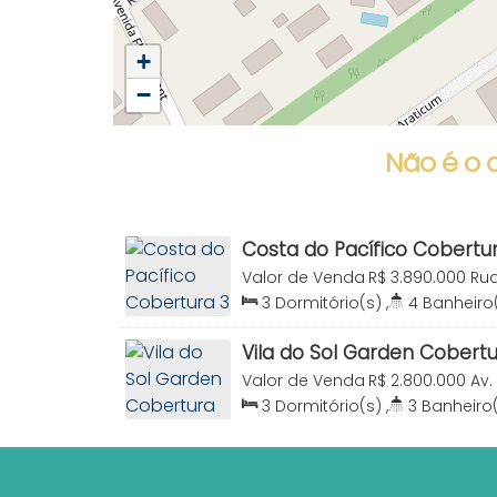
+
−
Não é o 
Costa do Pacífico Cobertur
Mariscal Bombinhas SC
Valor de Venda
R$
3.890.000
Rua
88215-000, Canto Grande, Bombi
3
Dormitório(s)
,
4
Banheiro
Brasil
Sala(s)
,
3
Suíte(s)
,
Total:
16
156
.00
m²
Vila do Sol Garden Cobertu
venda Praia Canto Grand
Valor de Venda
R$
2.800.000
Av.
000, Canto Grande, Bombinhas, S
3
Dormitório(s)
,
3
Banheiro
2
Sala(s)
,
3
Suíte(s)
,
Total:
2
Útil:
169
.00
m²