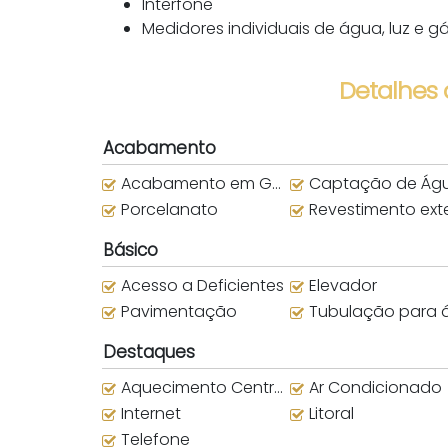
Interfone
Medidores individuais de água, luz e g
Detalhes
Acabamento
Acabamento em Gesso
Captação de Água da Ch
Porcelanato
Revestimento exter
Básico
Acesso a Deficientes
Elevador
Pavimentação
Tubulação para água que
Destaques
Aquecimento Central
Ar Condicionado
Internet
Litoral
Telefone