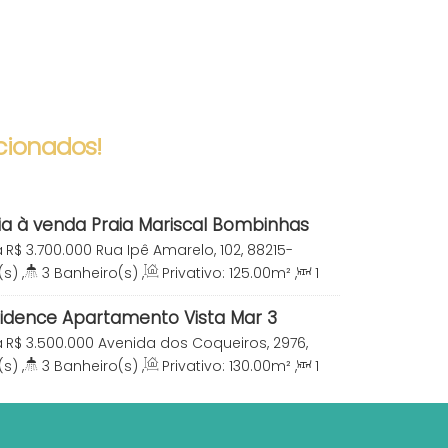
cionados!
ia à venda Praia Mariscal Bombinhas
a
R$
3.700.000
Rua Ipê Amarelo, 102, 88215-
nde, Bombinhas, Santa Catarina, Brasil
(s)
,
3
Banheiro(s)
,
Privativo:
125
.00
m²
,
1
te(s)
,
Total:
253
.00
m²
,
2
Vaga(s)
,
Útil:
sidence Apartamento Vista Mar 3
a Canto Grande Bombinhas SC
a
R$
3.500.000
Avenida dos Coqueiros, 2976,
to Grande, Bombinhas, Santa Catarina,
(s)
,
3
Banheiro(s)
,
Privativo:
130
.00
m²
,
1
te(s)
,
Total:
130
.00
m²
,
3
Vaga(s)
,
Útil: