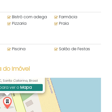
Bistrô com adega
Farmácia
Pizzaria
Praia
Piscina
Salão de Festas
 do Imóvel
ros, 3710, Canto Grande,
 Santa Catarina, Brasil
para ver o
Mapa