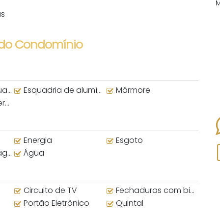
ás
 do Condomínio
uva
Esquadria de alumínio
Mármore
no
Energia
Esgoto
nte
Água
Circuito de TV
Fechaduras com biometria
Portão Eletrônico
Quintal