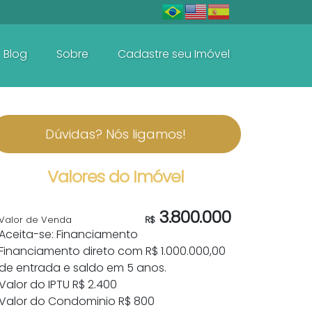
Blog
Sobre
Cadastre seu Imóvel
De R$600.000 Até R$1.500.000
Dúvidas? Nós ligamos!
Valores do Imóvel
3.800.000
Valor de Venda
R$
Aceita-se: Financiamento
Financiamento direto com R$ 1.000.000,00
de entrada e saldo em 5 anos.
Valor do IPTU
R$
2.400
Valor do Condominio
R$
800