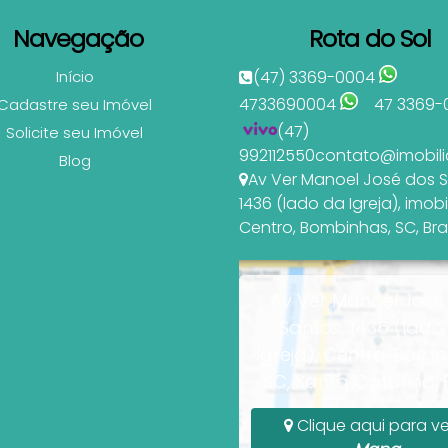
Navegação
Rota do Sol
Início
(47) 3369-0004
4733690004
47 3369-
Cadastre seu Imóvel
(47)
Solicite seu Imóvel
992112550
contato@imobili
Blog
Av Ver Manoel José dos 
1436 (lado da Igreja)
,
imobi
Centro
,
Bombinhas
,
SC
,
Bra
Av Ver Manoel José
Santos, 1436 (lado
Igreja), Centro, Bomb
SC, Santa Catarina, B
Clique aqui para ve