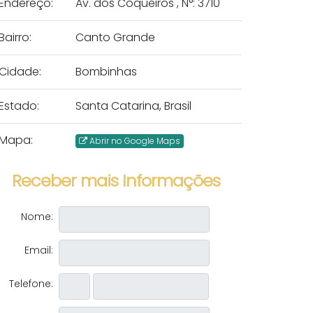
Endereço:
Av. dos Coqueiros
,
N°:
3710
Bairro:
Canto Grande
Cidade:
Bombinhas
Estado:
Santa Catarina, Brasil
Mapa:
Abrir no Google Maps
Receber mais Informações
Nome:
Email:
Telefone: