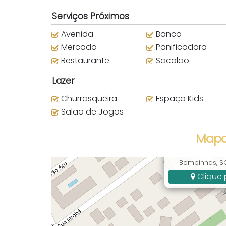
Serviços Próximos
Avenida
Banco
Mercado
Panificadora
Restaurante
Sacolão
Lazer
Churrasqueira
Espaço Kids
Salão de Jogos
Mapa
Av. dos Coquei
Bombinhas, SC,
Clique 