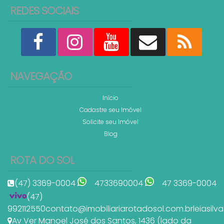
REDES SOCIAIS
14.995.000
R$
NAVEGAÇÃO
Valor de Venda
1780
Início
Casa Frente Mar à venda Porto Belo SC
Cadastre seu Imóvel
Solicite seu Imóvel
3
3
620
.00
m²
Blog
3
3
Ver mai
ROTA DO SOL
(47) 3369-0004
4733690004
47 3369-0004
(47)
992112550
contato@imobiliariarotadosol.com.br
leiasil
Av Ver Manoel José dos Santos
,
1436 (lado da