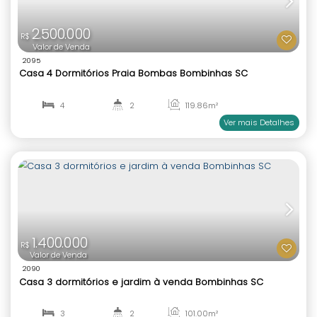
3
4
147
.56
m²
1
3
Ver mai
2.500.000
R$
Valor de Venda
2095
Casa 4 Dormitórios Praia Bombas Bombinhas SC
4
2
119
.86
m²
1
1
Ver mai