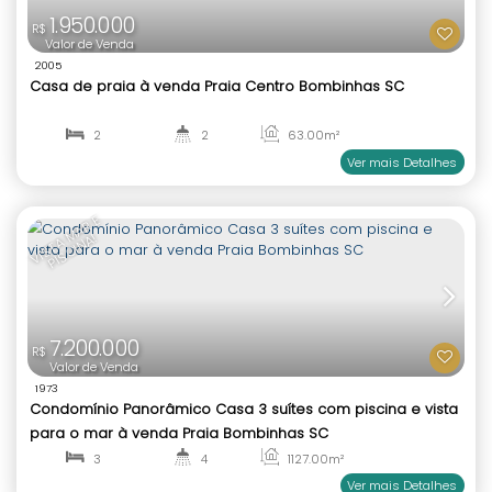
2030
Ilha das Galés Sobrado 2 quartos à venda Praia 
Ilhas Bombinhas SC
2
2
98
.00
m²
1
98
.00
m²
Ver mai
2.300.000
R$
Valor de Venda
2028
Casa com piscina á venda Praia Zimbros Bombin