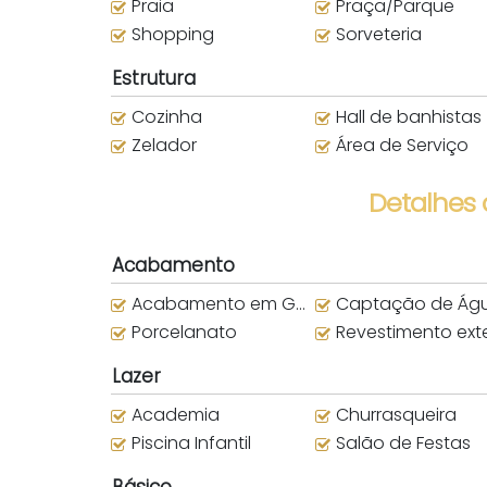
Praia
Praça/Parque
Shopping
Sorveteria
Estrutura
Cozinha
Hall de banhistas
Zelador
Área de Serviço
Detalhes
Acabamento
Acabamento em Gesso
Captação de Água da Ch
Porcelanato
Revestimento exter
Lazer
Academia
Churrasqueira
Piscina Infantil
Salão de Festas
Básico