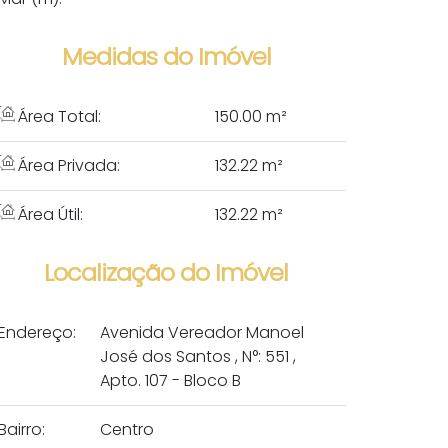
Medidas do Imóvel
Área Total:
150
.00
m²
Área Privada:
132
.22
m²
Área Útil:
132
.22
m²
Localização do Imóvel
Endereço:
Avenida Vereador Manoel
José dos Santos
,
N°:
551
,
Apto. 107 - Bloco B
Bairro:
Centro