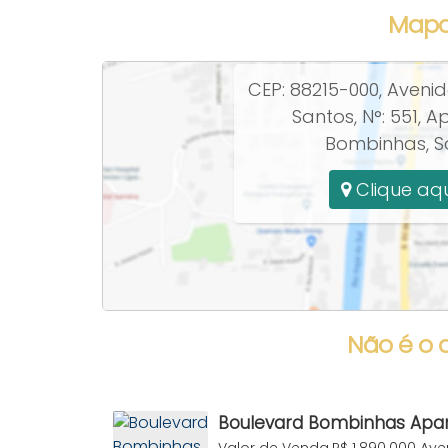
Mapa
CEP: 88215-000
,
Avenid
Santos
,
N°:
551
,
Ap
Bombinhas
,
S
Clique aqu
Não é o 
Boulevard Bombinhas Apa
quartos à venda Praia Bo
Valor de Venda
R$
1.890.000
Ave