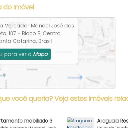
 do Imóvel
a Vereador Manoel José dos
to. 107 - Bloco B
,
Centro
,
anta Catarina
,
Brasil
i para ver o
Mapa
que você queria? Veja estes imóveis rela
rtamento mobiliado 3
Araguaia Re
mbinhas
venda Praia
nida Vereador Manoel José
Valor de Vend