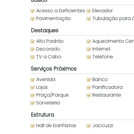
Acesso a Deficientes
Elevador
Pavimentação
Tubulação para água que
Destaques
Alto Padrão
Aquecimento Centr
Decorado
Internet
TV a Cabo
Telefone
Serviços Próximos
Avenida
Banco
Lojas
Panificadora
Praça/Parque
Restaurante
Sorveteria
Estrutura
Hall de banhistas
Jaccuzzi