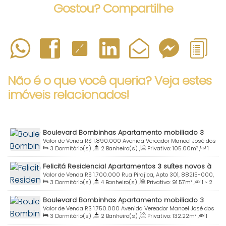
Gostou? Compartilhe
Não é o que você queria? Veja estes
imóveis relacionados!
Boulevard Bombinhas Apartamento mobiliado 3
quartos à venda Praia Bombinhas
Valor de Venda
R$
1.890.000
Avenida Vereador Manoel José dos
3
Dormitório(s)
,
2
Banheiro(s)
,
Privativo:
105
.00
m²
,
1
Santos, 551, 88215-000, Centro, Bombinhas, Santa Catarina,
Sala(s)
,
1
Suíte(s)
,
Total:
145
.00
m²
,
1
Vaga(s)
,
Útil:
Brasil
Felicitá Residencial Apartamentos 3 suítes novos à
105
.00
~ 105
.03
m²
venda Praia Centro Bombinhas SC
Valor de Venda
R$
1.700.000
Rua Pirajica, Apto 301, 88215-000,
3
Dormitório(s)
,
4
Banheiro(s)
,
Privativo:
91
.57
m²
,
1 ~ 2
Centro, Bombinhas, Santa Catarina, Brasil
Sala(s)
,
3
Suíte(s)
,
Total:
110
.00
m²
,
2
Vaga(s)
,
Útil:
Boulevard Bombinhas Apartamento mobiliado 3
91
.57
m²
quartos à venda Praia Bombinhas SC
Valor de Venda
R$
1.750.000
Avenida Vereador Manoel José dos
3
Dormitório(s)
,
2
Banheiro(s)
,
Privativo:
132
.22
m²
,
1
Santos, 551, Apto. 107 - Bloco B, 88215-000, Centro, Bombinhas,
Sala(s)
,
1
Suíte(s)
,
Total:
150
.00
m²
,
1
Vaga(s)
,
50m