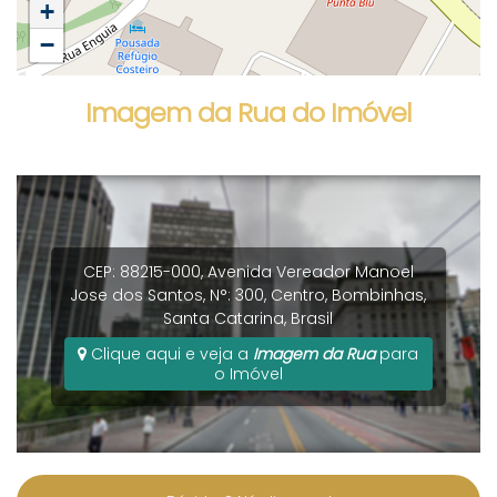
+
−
Imagem da Rua do Imóvel
CEP: 88215-000
,
Avenida Vereador Manoel
Jose dos Santos
,
N°:
300
,
Centro
,
Bombinhas
,
Santa Catarina
,
Brasil
Clique aqui e veja a
Imagem da Rua
para
o Imóvel