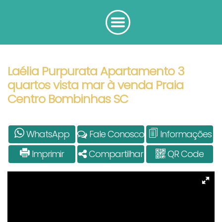
Laélia Purpurata Apartamento 3
quartos vista mar à venda Praia
Centro Bombinhas SC
WhatsApp
Fale Conosco
Informações
Imprimir
Compartilhar
QR Code