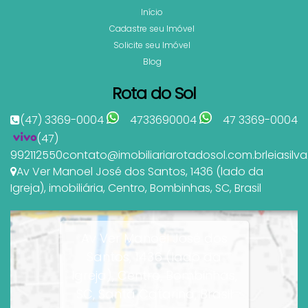
Início
Cadastre seu Imóvel
Solicite seu Imóvel
Blog
Rota do Sol
(47) 3369-0004
4733690004
47 3369-0004
(47)
992112550
contato@imobiliariarotadosol.com.br
leiasil
Av Ver Manoel José dos Santos
,
1436 (lado da
Igreja)
,
imobiliária
,
Centro
,
Bombinhas
,
SC
,
Brasil
Av Ver Manoel José dos
Santos, 1436 (lado da
Igreja), Centro, Bombinhas,
SC, Santa Catarina, Brasil