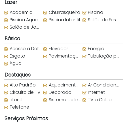
Lazer
Academia
Churrasqueira
Piscina
Piscina Aquecida
Piscina Infantil
Salão de Festas
Salão de Jogos
Básico
Acesso a Deficientes
Elevador
Energia
Esgoto
Pavimentação
Tubulação para água quente
Água
Destaques
Alto Padrão
Aquecimento Central
Ar Condicionado
Circuito de TV
Decorado
Internet
Litoral
Sistema de Incêndio
TV a Cabo
Telefone
Serviços Próximos