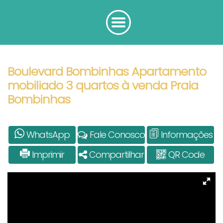
Boulevard Bombinhas Apartamento
mobiliado 3 quartos à venda Praia
Bombinhas
WhatsApp
Fale Conosco
Informações
Imprimir
Compartilhar
QR Code