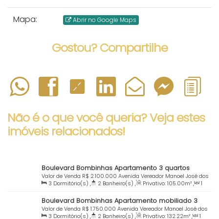
Mapa:
Abrir no Google Maps
Gostou? Compartilhe
Não é o que você queria? Veja estes
imóveis relacionados!
Boulevard Bombinhas Apartamento 3 quartos
mobiliado à venda Praia Centro Bombinhas SC
Valor de Venda
R$
2.100.000
Avenida Vereador Manoel José dos
3
Dormitório(s)
,
2
Banheiro(s)
,
Privativo:
105
.00
m²
,
1
Santos, 551, 88215-000, Centro, Bombinhas, Santa Catarina,
Sala(s)
,
1
Suíte(s)
,
Total:
120
.00
m²
,
2
Vaga(s)
,
Útil:
Brasil
Boulevard Bombinhas Apartamento mobiliado 3
105
.00
m²
quartos à venda Praia Bombinhas SC
Valor de Venda
R$
1.750.000
Avenida Vereador Manoel José dos
3
Dormitório(s)
,
2
Banheiro(s)
,
Privativo:
132
.22
m²
,
1
Santos, 551, Apto. 107 - Bloco B, 88215-000, Centro, Bombinhas,