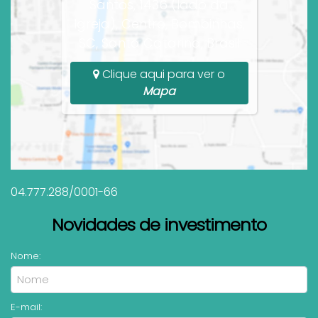
Santos, 1436 (lado da
Igreja), Centro, Bombinhas,
SC, Santa Catarina, Brasil
Clique aqui para ver o
Mapa
04.777.288/0001-66
Novidades de investimento
Nome:
E-mail: