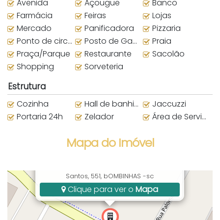
Avenida
Açougue
Banco
Farmácia
Feiras
Lojas
Mercado
Panificadora
Pizzaria
Ponto de circular
Posto de Gasolina
Praia
Praça/Parque
Restaurante
Sacolão
Shopping
Sorveteria
Estrutura
Cozinha
Hall de banhistas
Jaccuzzi
Portaria 24h
Zelador
Área de Serviço
Mapa do Imóvel
Avenida Vereador Manoel José dos
Santos, 551, bOMBINHAS -sc
Clique para ver o
Mapa