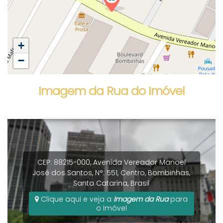
+
−
Imagem da Rua do Imóvel
CEP: 88215-000
,
Avenida Vereador Manoel
José dos Santos
,
N°:
551
,
Centro
,
Bombinhas
,
Santa Catarina
,
Brasil
Clique aqui e veja a
Imagem da Rua
para
o Imóvel