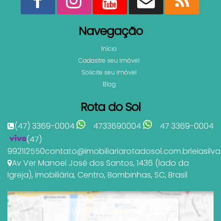
Navegação
Início
Cadastre seu Imóvel
Solicite seu Imóvel
Blog
Rota do Sol
(47) 3369-0004
4733690004
47 3369-0004
(47)
992112550
contato@imobiliariarotadosol.com.br
leiasil
Av Ver Manoel José dos Santos
,
1436 (lado da
Igreja)
,
imobiliária
,
Centro
,
Bombinhas
,
SC
,
Brasil
Av Ver Manoel José dos