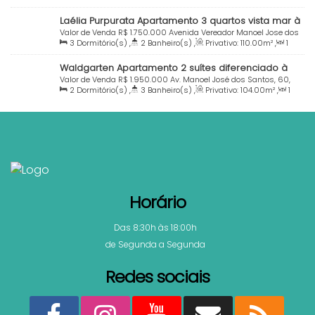
Sala(s)
,
1
Suíte(s)
,
Total:
150
.00
m²
,
1
Vaga(s)
,
50m
Santa Catarina, Brasil
Laélia Purpurata Apartamento 3 quartos vista mar à
Distância do Mar
,
Útil:
132
.22
m²
venda Praia Centro Bombinhas SC
Valor de Venda
R$
1.750.000
Avenida Vereador Manoel Jose dos
3
Dormitório(s)
,
2
Banheiro(s)
,
Privativo:
110
.00
m²
,
1
Santos, 300, 88215-000, Centro, Bombinhas, Santa Catarina,
Sala(s)
,
1
Suíte(s)
,
Total:
125
.00
m²
,
1
Vaga(s)
,
Útil:
Brasil
Waldgarten Apartamento 2 suítes diferenciado à
110
.00
m²
venda Praia Centro Bombinhas SC
Valor de Venda
R$
1.950.000
Av. Manoel José dos Santos, 60,
2
Dormitório(s)
,
3
Banheiro(s)
,
Privativo:
104
.00
m²
,
1
88215-000, Centro, Bombinhas, Santa Catarina, Brasil
Sala(s)
,
2
Suíte(s)
,
Total:
130
.00
m²
,
2
Vaga(s)
,
80m
Distância do Mar
,
Útil:
104
.00
m²
Horário
Das 8:30h às 18:00h
de Segunda a Segunda
Redes sociais