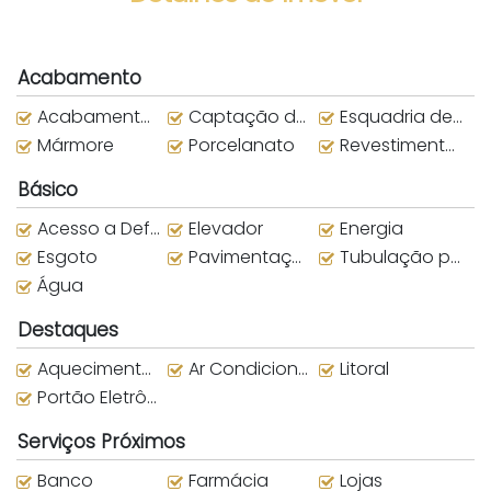
Acabamento
Acabamento em Gesso
Captação de Água da Chuva
Esquadria de alumínio
Mármore
Porcelanato
Revestimento externo
Básico
Acesso a Deficientes
Elevador
Energia
Esgoto
Pavimentação
Tubulação para água quente
Água
Destaques
Aquecimento Central
Ar Condicionado
Litoral
Portão Eletrônico
Serviços Próximos
Banco
Farmácia
Lojas