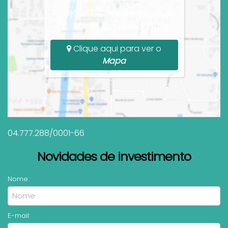
Igreja), Centro, Bombinhas,
SC, Santa Catarina, Brasil
Clique aqui para ver o
Mapa
04.777.288/0001-66
Novidades de investimento
Nome:
E-mail: