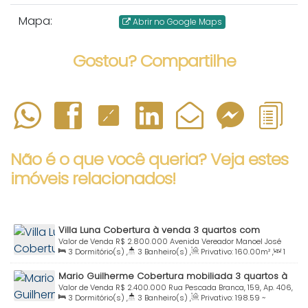
Mapa:
Abrir no Google Maps
Gostou? Compartilhe
Não é o que você queria? Veja estes
imóveis relacionados!
Villa Luna Cobertura à venda 3 quartos com
piscina Praia Centro Bombinhas SC
Valor de Venda
R$
2.800.000
Avenida Vereador Manoel José
3
Dormitório(s)
,
3
Banheiro(s)
,
Privativo:
160
.00
m²
,
1
dos Santos, 1241, 102C, 88215-000, Centro, Bombinhas, Santa
Sala(s)
,
2
Suíte(s)
,
Total:
250
.00
m²
,
2
Vaga(s)
,
Útil:
Catarina, Brasil
Mario Guilherme Cobertura mobiliada 3 quartos à
160
.00
m²
venda Praia Bombinhas SC
Valor de Venda
R$
2.400.000
Rua Pescada Branca, 159, Ap. 406,
3
Dormitório(s)
,
3
Banheiro(s)
,
Privativo:
198
.59
~
88215-000, Centro, Bombinhas, Santa Catarina, Brasil