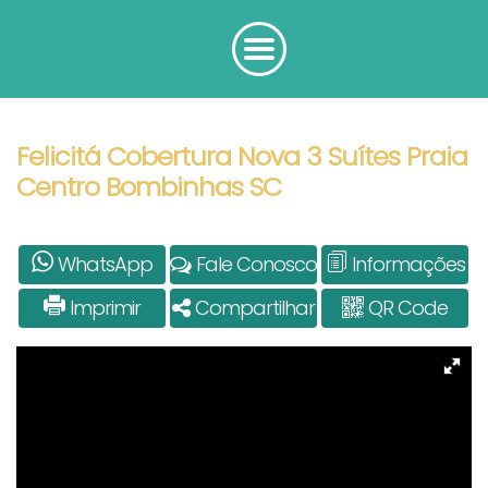
Felicitá Cobertura Nova 3 Suítes Praia
Centro Bombinhas SC
WhatsApp
Fale Conosco
Informações
Imprimir
Compartilhar
QR Code