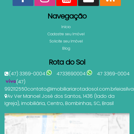
Navegação
Início
Cadastre seu Imóvel
Solicite seu Imóvel
Blog
Rota do Sol
(47) 3369-0004
4733690004
47 3369-0004
(47)
992112550
contato@imobiliariarotadosol.com.br
leiasil
Av Ver Manoel José dos Santos
,
1436 (lado da
Igreja)
,
imobiliária
,
Centro
,
Bombinhas
,
SC
,
Brasil
Av Ver Manoel José dos
Santos, 1436 (lado da