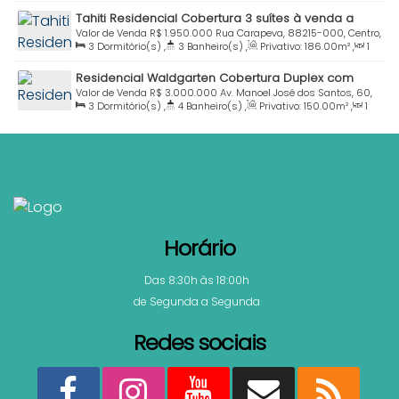
198
.90
m²
,
1
Sala(s)
,
2
Suíte(s)
,
Total:
198
.59
m²
,
4
Tahiti Residencial Cobertura 3 suítes à venda a
Vaga(s)
,
Útil:
198
.59
m²
poucos metros da praia Bombinhas SC
Valor de Venda
R$
1.950.000
Rua Carapeva, 88215-000, Centro,
3
Dormitório(s)
,
3
Banheiro(s)
,
Privativo:
186
.00
m²
,
1
Bombinhas, Santa Catarina, Brasil
Sala(s)
,
3
Suíte(s)
,
Total:
236
.00
m²
,
2
Vaga(s)
,
Útil:
Residencial Waldgarten Cobertura Duplex com
186
.00
m²
Jacuzzi à venda Praia Centro Bombinhas
Valor de Venda
R$
3.000.000
Av. Manoel José dos Santos, 60,
3
Dormitório(s)
,
4
Banheiro(s)
,
Privativo:
150
.00
m²
,
1
Ap. 506 - Bloco 03, 88215-000, Centro, Bombinhas, Santa
Sala(s)
,
3
Suíte(s)
,
Total:
180
.00
m²
,
2
Vaga(s)
,
80m
Catarina, Brasil
Distância do Mar
,
Útil:
150
.00
m²
Horário
Das 8:30h às 18:00h
de Segunda a Segunda
Redes sociais