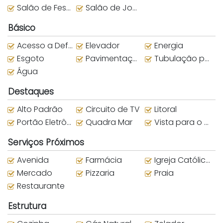
Salão de Festas
Salão de Jogos
Básico
Acesso a Deficientes
Elevador
Energia
Esgoto
Pavimentação
Tubulação para água quente
Água
Destaques
Alto Padrão
Circuito de TV
Litoral
Portão Eletrônico
Quadra Mar
Vista para o Mar
Serviços Próximos
Avenida
Farmácia
Igreja Católica
Mercado
Pizzaria
Praia
Restaurante
Estrutura