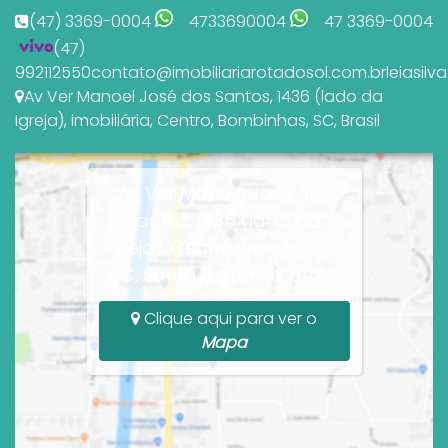
(47) 3369-0004
4733690004
47 3369-0004
(47)
992112550
contato@imobiliariarotadosol.com.br
leiasil
Av Ver Manoel José dos Santos
,
1436 (lado da
Igreja)
,
imobiliária
,
Centro
,
Bombinhas
,
SC
,
Brasil
Av Ver Manoel José dos
Santos, 1436 (lado da
Igreja), Centro, Bombinhas,
SC, Santa Catarina, Brasil
Clique aqui para ver o
Mapa