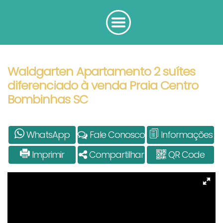
Waldgarten Apartamento 2 suítes
diferenciado à venda Praia Centro
Bombinhas SC
WhatsApp
Fale Conosco
Informações
Imprimir
Compartilhar
QR Code