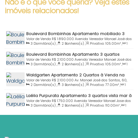
Não é o que você queria? Veja estes
imóveis relacionados!
Boulevard Bombinhas Apartamento mobiliado 3
quartos à venda Praia Bombinhas
Valor de Venda
R$
1.890.000
Avenida Vereador Manoel José dos
3
Dormitório(s)
,
2
Banheiro(s)
,
Privativo:
105
.00
m²
,
1
Santos, 551, 88215-000, Centro, Bombinhas, Santa Catarina,
Sala(s)
,
1
Suíte(s)
,
Total:
145
.00
m²
,
1
Vaga(s)
,
Útil:
Brasil
Boulevard Bombinhas Apartamento 3 quartos
105
.00
~ 105
.03
m²
mobiliado à venda Praia Centro Bombinhas SC
Valor de Venda
R$
2.100.000
Avenida Vereador Manoel José dos
3
Dormitório(s)
,
2
Banheiro(s)
,
Privativo:
105
.00
m²
,
1
Santos, 551, 88215-000, Centro, Bombinhas, Santa Catarina,
Sala(s)
,
1
Suíte(s)
,
Total:
120
.00
m²
,
2
Vaga(s)
,
Útil:
Brasil
Waldgarten Apartamento 2 Quartos à Venda na
105
.00
m²
Praia Centro Bombinhas Sc
Valor de Venda
R$
2.100.000
Av. Manoel José dos Santos, 60,
2
Dormitório(s)
,
3
Banheiro(s)
,
Privativo:
77
.00
m²
,
1
Apto. 404 - Bloco a, 88215-000, Centro, Bombinhas, Santa
Sala(s)
,
2
Suíte(s)
,
Total:
97
.00
m²
,
2
Vaga(s)
,
80m
Catarina, Brasil
Laélia Purpurata Apartamento 3 quartos vista mar à
Distância do Mar
,
Útil:
77
.00
m²
venda Praia Centro Bombinhas SC
Valor de Venda
R$
1.750.000
Avenida Vereador Manoel Jose dos
3
Dormitório(s)
,
2
Banheiro(s)
,
Privativo:
110
.00
m²
,
1
Santos, 300, 88215-000, Centro, Bombinhas, Santa Catarina,
Sala(s)
,
1
Suíte(s)
,
Total:
125
.00
m²
,
1
Vaga(s)
,
Útil:
Brasil
110
.00
m²