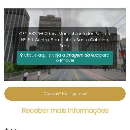
CEP: 88215-000
,
Av. Manoel José dos Santos
,
N°:
60
,
Centro
,
Bombinhas
,
Santa Catarina
,
Brasil
Clique aqui e veja a
Imagem da Rua
para
o Imóvel
Dúvidas? Nós ligamos!
Receber mais Informações
Nome: