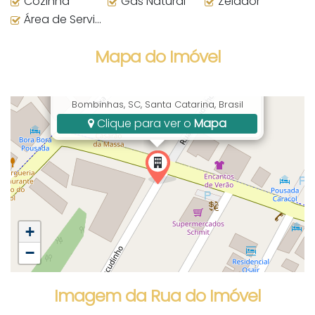
Cozinha
Gás Natural
Zelador
Área de Serviço
Mapa do Imóvel
Av. Manoel José dos Santos, 60, Centro,
Bombinhas, SC, Santa Catarina, Brasil
Clique para ver o
Mapa
+
−
Imagem da Rua do Imóvel