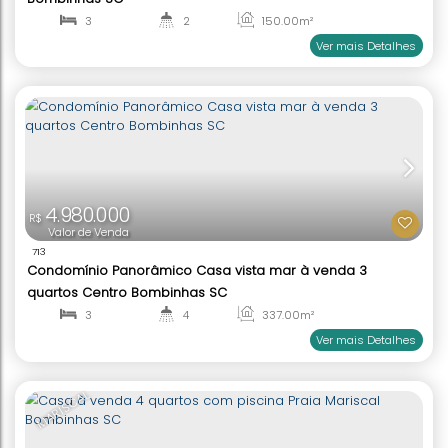
6
6
200
.00
m²
4
2
Ver mai
7.890.000
R$
Valor de Venda
1712
Casa de praia à venda quadra mar à venda Prai
Bombinhas SC
4
3
250
.00
m²
1
1
Ver mai