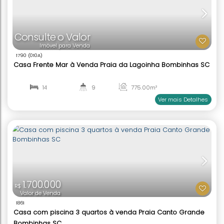
1394
Casa Frente Mar à venda Praia Centro Bombinha
3
4
180
.00
m²
1
1
Ver mai
4.990.000
R$
Valor de Venda
1670
Terreno de quadra com 2 casas à venda Praia 
Bombinhas SC