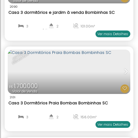
Casa Triplex Frente Mar à venda Praia Bombas B
SC
6
6
100
.26
m²
2
214
.21
m²
Ver mai
1.400.000
R$
Valor de Venda
2090
Casa 3 dormitórios e jardim à venda Bombinhas 
3
2
101
.00
m²