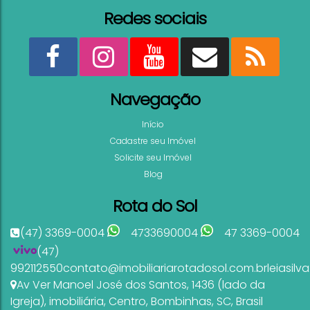
Condomínio Panorâmico Casa vista mar à venda
Redes sociais
quartos Centro Bombinhas SC
3
4
337
.00
m²
1
3
Ver mai
Navegação
MARISCAL
Início
Cadastre seu Imóvel
Solicite seu Imóvel
Blog
Rota do Sol
1.900.000
R$
Valor de Venda
(47) 3369-0004
4733690004
47 3369-0004
1056
(47)
Casa à venda 4 quartos com piscina Praia Marisc
992112550
contato@imobiliariarotadosol.com.br
leiasil
Bombinhas SC
Av Ver Manoel José dos Santos
,
1436 (lado da
4
3
156
.00
m²
Igreja)
,
imobiliária
,
Centro
,
Bombinhas
,
SC
,
Brasil