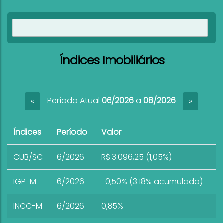
3.600.000
Ver imóveis
R$
Valor de Venda
732
Índices Imobiliários
Casa de praia com piscina 5 quartos à venda Pra
Bombinhas SC
5
6
300
.00
m²
Período Atual
06/2026
a
08/2026
«
»
1
4
Ver mai
Índices
Período
Valor
CUB/SC
6/2026
R$ 3.096,25 (1,05%)
IGP-M
6/2026
-0,50% (3.18% acumulado)
INCC-M
6/2026
0,85%