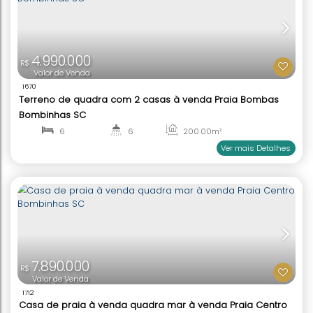
4.100.000
R$
Valor de Venda
1650
Casa Alto Padrão à venda Praia Zimbros Bombin
3
4
300
.00
m²
2
1
Ver mai