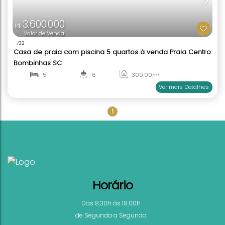
1.700.000
R$
Valor de Venda
1861
Casa com piscina 3 quartos à venda Praia Cant
Bombinhas SC
3
2
150
.00
m²
1
1
Ver mai
1
Horário
4.980.000
R$
Valor de Venda
Das 8:30h às 18:00h
713
de Segunda a Segunda