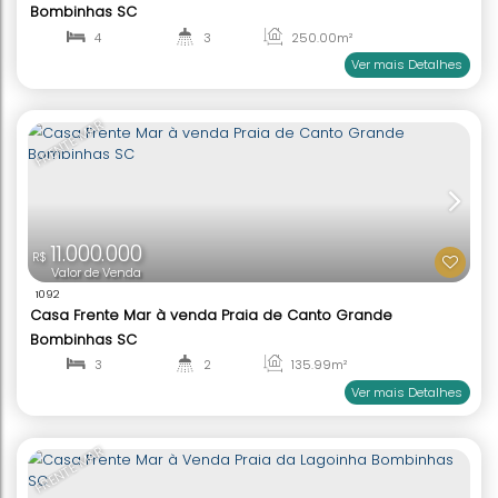
1.950.000
R$
Valor de Venda
2005
Casa de praia à venda Praia Centro Bombinhas 
2
2
63
.00
m²
1
1
Ver mai
FRENTE MAR
8.100.000
R$
Valor de Venda