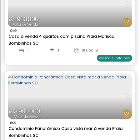
FRENTE MAR
11.000.000
R$
Valor de Venda
1092
Casa Frente Mar à venda Praia de Canto Grande
Bombinhas SC
3
2 ~ 3
135
.99
m²
2
1
Ver mai
FRENTE MAR