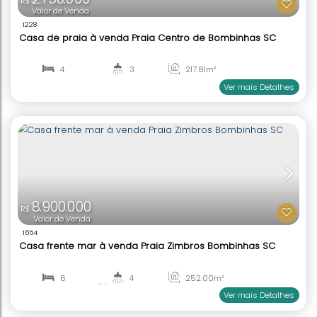
2.750.000
R$
Valor de Venda
1228
Casa de praia à venda Praia Centro de Bombinh
4
3
217
.81
m²
3
2
Ver mai