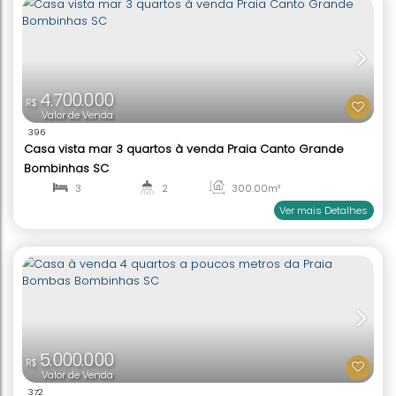
2.500.000
R$
Valor de Venda
2095
Casa 4 Dormitórios Praia Bombas Bombinhas SC
4
2
119
.86
m²
1
1
Ver mai
950.000