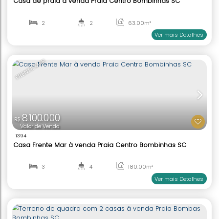
2.300.000
R$
Valor de Venda
2028
Casa com piscina á venda Praia Zimbros Bombin
3
3
150
.00
m²
2
1
Ver mai