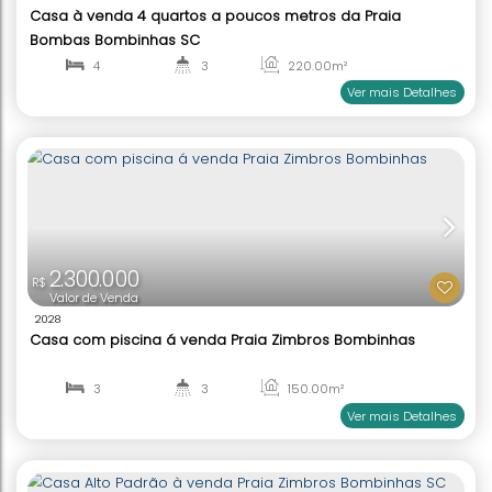
R$
Valor de Venda
1662
Casa de praia à venda Praia Bombas Bombinhas
2
2
107
.00
m²
1
107
.00
m²
Ver mai
4.700.000
R$
Valor de Venda
396
Casa vista mar 3 quartos à venda Praia Canto G